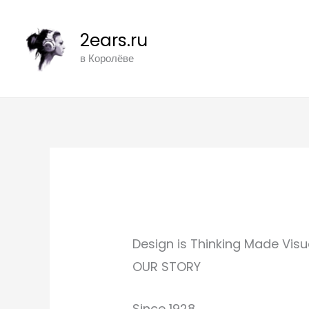
Перейти
к
2ears.ru
содержимому
в Королёве
Design is Thinking Made Visu
OUR STORY
Since 1928