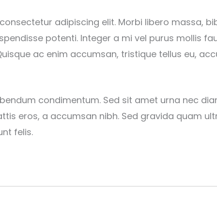
consectetur adipiscing elit. Morbi libero massa, bi
pendisse potenti. Integer a mi vel purus mollis fau
 Quisque ac enim accumsan, tristique tellus eu, a
 bibendum condimentum. Sed sit amet urna nec diam
attis eros, a accumsan nibh. Sed gravida quam ult
nt felis.