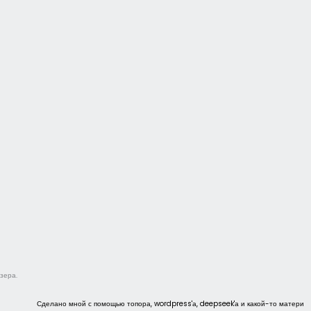
зера.
Сделано мной с помощью топора, wordpress'а, deepseek'а и какой-то матери