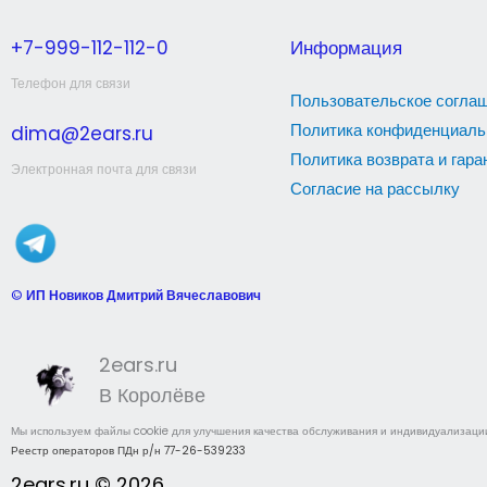
+7-999-112-112-0
Информация
Телефон для связи
Пользовательское согла
Политика конфиденциаль
dima@2ears.ru
Политика возврата и гара
Электронная почта для связи
Согласие на рассылку
©
ИП Новиков Дмитрий Вячеславович
2ears.ru
В Королёве
Мы используем файлы cookie для улучшения качества обслуживания и индивидуализации 
Реестр операторов ПДн р/н 77-26-539233
2ears.ru © 2026