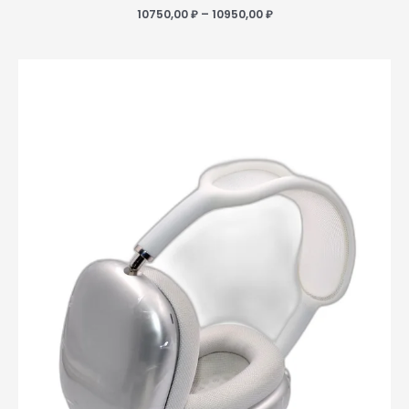
10750,00
₽
–
10950,00
₽
Диапазон
цен:
7850,00 ₽
–
8150,00 ₽