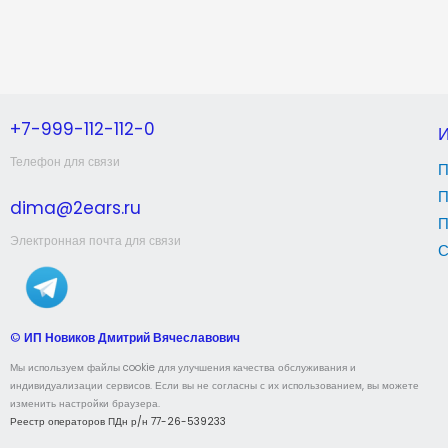
+7-999-112-112-0
Телефон для связи
П
П
dima@2ears.ru
П
Электронная почта для связи
С
©
ИП Новиков Дмитрий Вячеславович
Мы используем файлы cookie для улучшения качества обслуживания и
индивидуализации сервисов. Если вы не согласны с их использованием, вы можете
изменить настройки браузера.
Реестр операторов ПДн р/н 77-26-539233