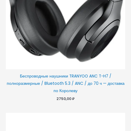
Беспроводные наушники TRANYOO ANC T-H7 /
полноразмерные / Bluetooth 5.3 / ANC / до 70 ч — доставка
по Королеву
2750,00
₽