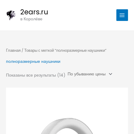
Цены:
Перейти
по
убыванию
2ears.ru
к
содержимому
в Королёве
Главная
/ Товары с меткой “полноразмерные наушники”
полноразмерные наушники
Показаны все результаты (14)
Диапазон
цен:
10750,00 ₽
–
10950,00 ₽