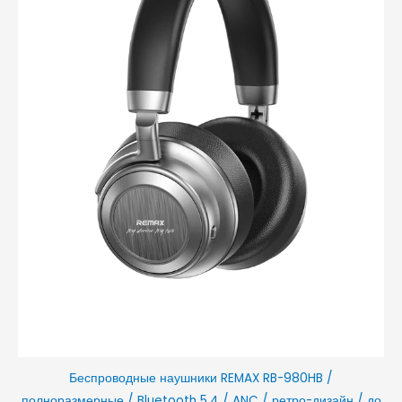
Беспроводные наушники REMAX RB-980HB /
полноразмерные / Bluetooth 5.4 / ANC / ретро-дизайн / до