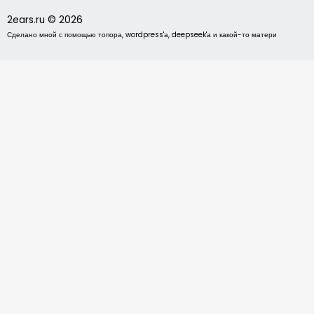
2ears.ru © 2026
Сделано мной с помощью топора, wordpress'а, deepseek'а и какой-то матери