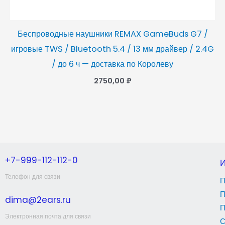
Беспроводные наушники REMAX GameBuds G7 /
игровые TWS / Bluetooth 5.4 / 13 мм драйвер / 2.4G
/ до 6 ч — доставка по Королеву
2750,00
₽
+7-999-112-112-0
Телефон для связи
П
П
dima@2ears.ru
П
Электронная почта для связи
С