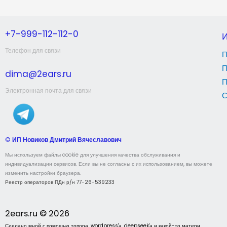
+7-999-112-112-0
Телефон для связи
П
П
dima@2ears.ru
П
Электронная почта для связи
С
©
ИП Новиков Дмитрий Вячеславович
Мы используем файлы cookie для улучшения качества обслуживания и
индивидуализации сервисов. Если вы не согласны с их использованием, вы можете
изменить настройки браузера.
Реестр операторов ПДн р/н 77-26-539233
2ears.ru © 2026
Сделано мной с помощью топора, wordpress'а, deepseek'а и какой-то матери