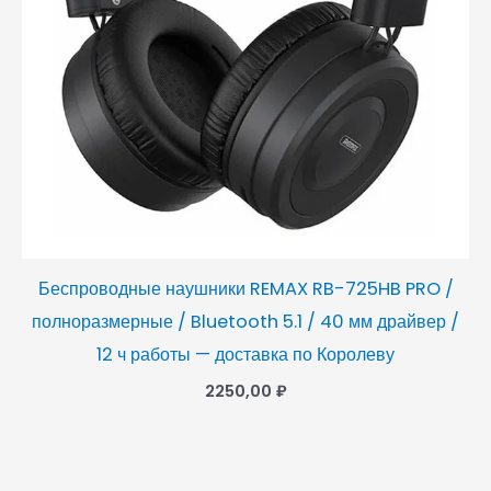
Беспроводные наушники REMAX RB-725HB PRO /
полноразмерные / Bluetooth 5.1 / 40 мм драйвер /
12 ч работы — доставка по Королеву
2250,00
₽