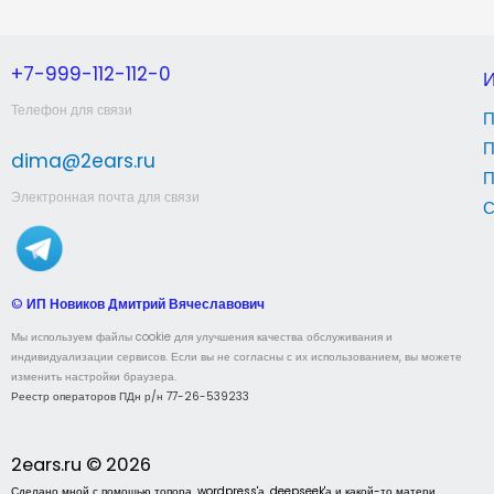
+7-999-112-112-0
Телефон для связи
П
П
dima@2ears.ru
П
Электронная почта для связи
С
©
ИП Новиков Дмитрий Вячеславович
Мы используем файлы cookie для улучшения качества обслуживания и
индивидуализации сервисов. Если вы не согласны с их использованием, вы можете
изменить настройки браузера.
Реестр операторов ПДн р/н 77-26-539233
2ears.ru © 2026
Сделано мной с помощью топора, wordpress'а, deepseek'а и какой-то матери