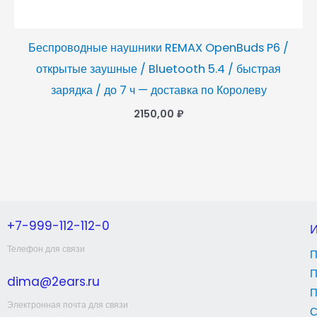
Беспроводные наушники REMAX OpenBuds P6 /
открытые заушные / Bluetooth 5.4 / быстрая
зарядка / до 7 ч — доставка по Королеву
2150,00
₽
+7-999-112-112-0
Телефон для связи
П
П
dima@2ears.ru
П
Электронная почта для связи
С