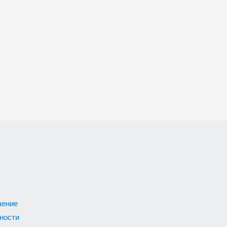
шение
ности