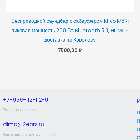
Беспроводной саундбар с сабвуфером Mivo M57:
пиковая мощность 200 Вт, Bluetooth 5.3, HDMI —
доставка по Королеву
7500,00
₽
+7-999-112-112-0
Телефон для связи
П
П
dima@2ears.ru
П
Электронная почта для связи
С