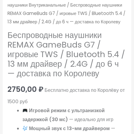
наушники Внутриканальные
/ Беспроводные наушники
доставка
REMAX GameBuds G7 / игровые TWS / Bluetooth 5.4 /
по
13 мм драйвер / 2.4G / до 6 ч — доставка по Королеву
Королеву
Беспроводные наушники
REMAX GameBuds G7 /
игровые TWS / Bluetooth 5.4 /
13 мм драйвер / 2.4G / до 6 ч
— доставка по Королеву
2750,00
₽
Бесплатно доставка по Королёву от
1500 руб
Игровой режим с ультранизкой
задержкой (30 мс)
— идеально для игр
Мощный звук с 13-мм драйвером
—