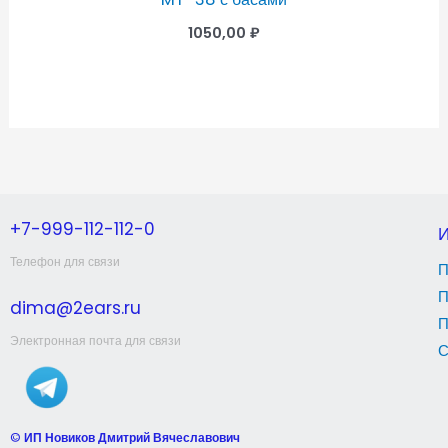
1050,00
₽
+7-999-112-112-0
Телефон для связи
П
П
dima@2ears.ru
П
Электронная почта для связи
С
©
ИП Новиков Дмитрий Вячеславович