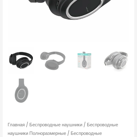
—
купить
в
Королёве
Главная
/
Беспроводные наушники
/
Беспроводные
наушники Полноразмерные
/ Беспроводные