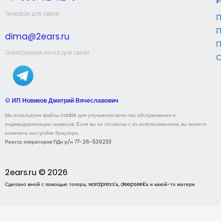
Телефон для связи
П
П
dima@2ears.ru
П
Электронная почта для связи
С
©
ИП Новиков Дмитрий Вячеславович
Мы используем файлы cookie для улучшения качества обслуживания и
индивидуализации сервисов. Если вы не согласны с их использованием, вы можете
изменить настройки браузера.
Реестр операторов ПДн р/н 77-26-539233
2ears.ru © 2026
Сделано мной с помощью топора, wordpress'а, deepseek'а и какой-то матери