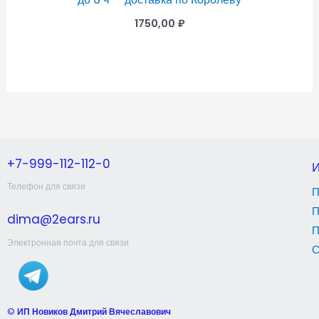
1750,00
₽
+7-999-112-112-0
Телефон для связи
П
П
dima@2ears.ru
П
Электронная почта для связи
С
©
ИП Новиков Дмитрий Вячеславович