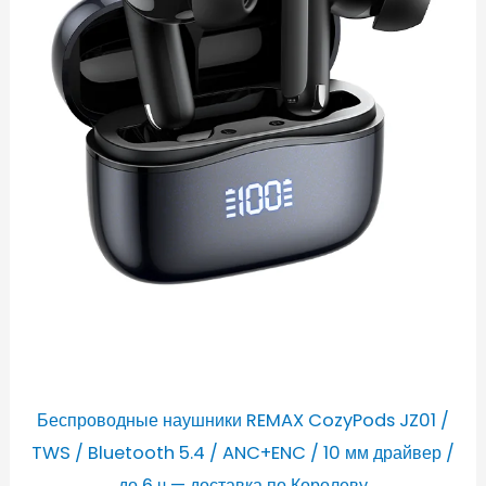
Беспроводные наушники REMAX CozyPods JZ01 /
TWS / Bluetooth 5.4 / ANC+ENC / 10 мм драйвер /
до 6 ч — доставка по Королеву