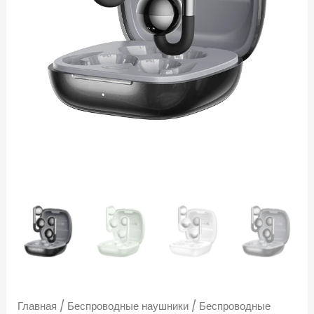
клипсы
/
Bluetooth
6.0
/
ENC
шумоподавление
—
доставка
по
Королеву
Главная
/
Беспроводные наушники
/
Беспроводные