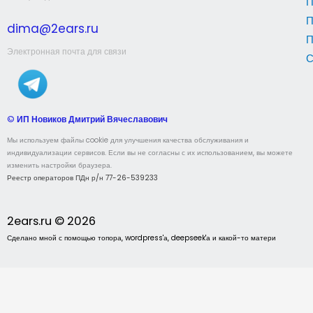
П
П
dima@2ears.ru
П
Электронная почта для связи
С
©
ИП Новиков Дмитрий Вячеславович
Мы используем файлы cookie для улучшения качества обслуживания и
индивидуализации сервисов. Если вы не согласны с их использованием, вы можете
изменить настройки браузера.
Реестр операторов ПДн р/н 77-26-539233
2ears.ru © 2026
Сделано мной с помощью топора, wordpress'а, deepseek'а и какой-то матери