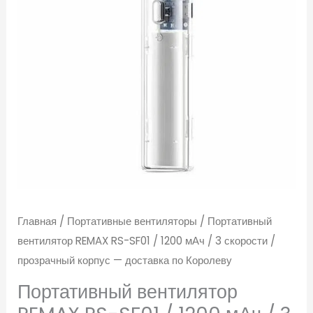
мАч
/
3
скорости
/
прозрачный
корпус
—
доставка
по
Главная
/
Портативные вентиляторы
/ Портативный
Королеву
вентилятор REMAX RS-SF01 / 1200 мАч / 3 скорости /
прозрачный корпус — доставка по Королеву
Портативный вентилятор