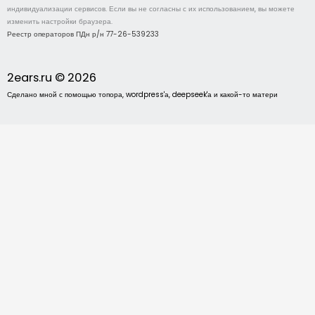
индивидуализации сервисов. Если вы не согласны с их использованием, вы можете
изменить настройки браузера.
Реестр операторов ПДн р/н 77-26-539233
2ears.ru © 2026
Сделано мной с помощью топора, wordpress'а, deepseek'а и какой-то матери