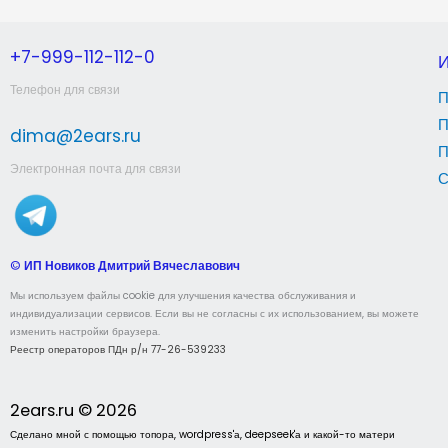
+7-999-112-112-0
Телефон для связи
П
П
dima@2ears.ru
П
Электронная почта для связи
С
©
ИП Новиков Дмитрий Вячеславович
Мы используем файлы cookie для улучшения качества обслуживания и
индивидуализации сервисов. Если вы не согласны с их использованием, вы можете
изменить настройки браузера.
Реестр операторов ПДн р/н 77-26-539233
2ears.ru © 2026
Сделано мной с помощью топора, wordpress'а, deepseek'а и какой-то матери