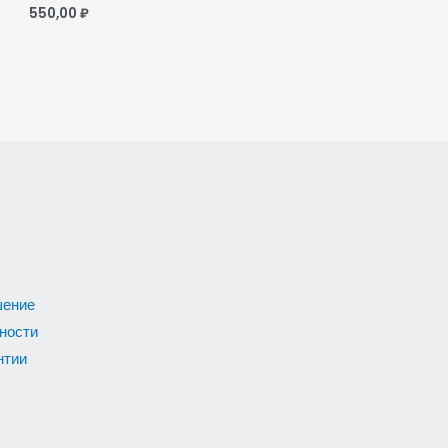
550,00
₽
шение
ности
нтии