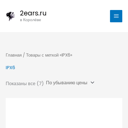
Цены:
Перейти
по
убыванию
2ears.ru
к
в Королёве
содержимому
Главная
/ Товары с меткой «IPX6»
IPX6
Показаны все (7)