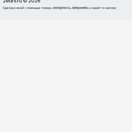
2ears.ru © 2026
Сделано мной с помощью топора, wordpress'а, deepseek'а и какой-то матери