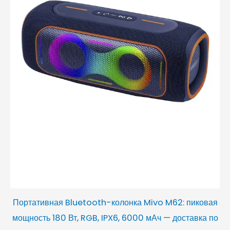
Портативная Bluetooth-колонка Mivo M62: пиковая
мощность 180 Вт, RGB, IPX6, 6000 мАч — доставка по