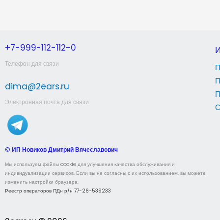
+7-999-112-112-0
Телефон для связи
П
П
dima@2ears.ru
П
Электронная почта для связи
С
©
ИП Новиков Дмитрий Вячеславович
Мы используем файлы cookie для улучшения качества обслуживания и
индивидуализации сервисов. Если вы не согласны с их использованием, вы можете
изменить настройки браузера.
Реестр операторов ПДн р/н 77-26-539233