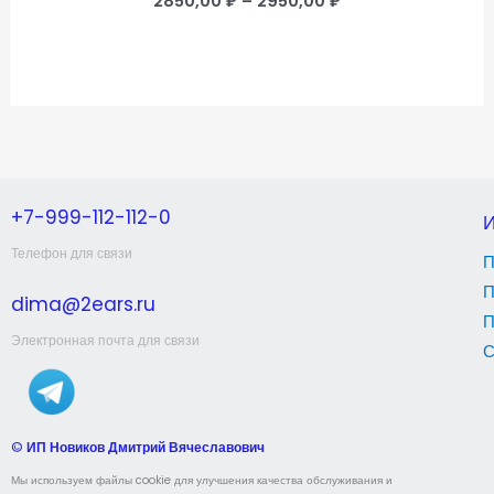
2850,00
₽
–
2950,00
₽
+7-999-112-112-0
Телефон для связи
П
П
dima@2ears.ru
П
Электронная почта для связи
С
©
ИП Новиков Дмитрий Вячеславович
Мы используем файлы cookie для улучшения качества обслуживания и