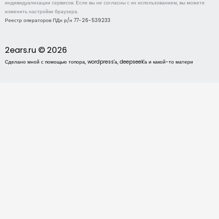
индивидуализации сервисов. Если вы не согласны с их использованием, вы можете
изменить настройки браузера.
Реестр операторов ПДн р/н 77-26-539233
2ears.ru © 2026
Сделано мной с помощью топора, wordpress'а, deepseek'а и какой-то матери