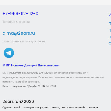
+7-999-112-112-0
Телефон для связи
П
П
dima@2ears.ru
П
Электронная почта для связи
С
©
ИП Новиков Дмитрий Вячеславович
Мы используем файлы cookie для улучшения качества обслуживания и
индивидуализации сервисов. Если вы не согласны с их использованием, вы можете
изменить настройки браузера.
Реестр операторов ПДн р/н 77-26-539233
2ears.ru © 2026
Сделано мной с помощью топора, wordpress'а, deepseek'а и какой-то матери