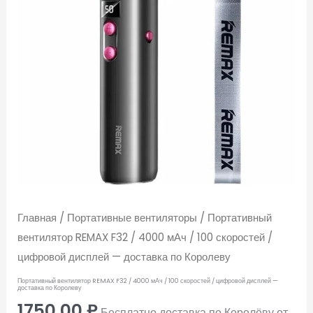
/
100
скоростей
/
цифровой
дисплей
—
доставка
по
Королеву
Главная
/
Портативные вентиляторы
/ Портативный
вентилятор REMAX F32 / 4000 мАч / 100 скоростей /
цифровой дисплей — доставка по Королеву
Портативный вентилятор REMAX F32 / 4000 мАч / 100 скоростей / цифровой дисплей —
доставка по Королеву
1750,00
₽
Бесплатно доставка по Королёву от